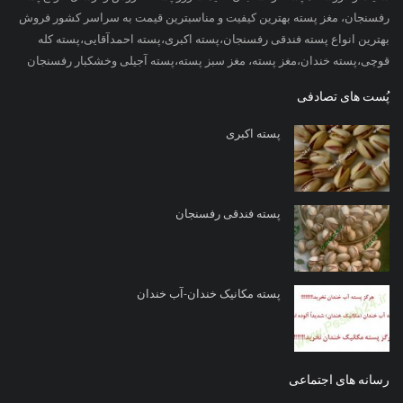
رفسنجان، مغز پسته بهترین کیفیت و مناسبترین قیمت به سراسر کشور فروش
بهترین انواع پسته فندقی رفسنجان،پسته اکبری،پسته احمدآقایی،پسته کله
قوچی،پسته خندان،مغز پسته، مغز سبز پسته،پسته آجیلی وخشکبار رفسنجان
پُست های تصادفی
پسته اکبری
پسته فندقی رفسنجان
پسته مکانیک خندان-آب خندان
رسانه های اجتماعی