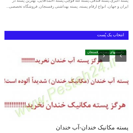
پسته اکبری،پسته فندقی،پسته کله قوچی،پسته احمدآقایی، بهترین پسته در
ایران و جهان، انواع ارقام پسته، پسته بهداشتی رفسنجان, فروشگاه تخصصی...
دانستنیهای پـسـتـه رفسنجان
بهترین پسته ایران
انتخاب یک پُست
دانستنیهای پـسـتـه رفسنجان
پسته مکانیک خندان-آب خندان
پس