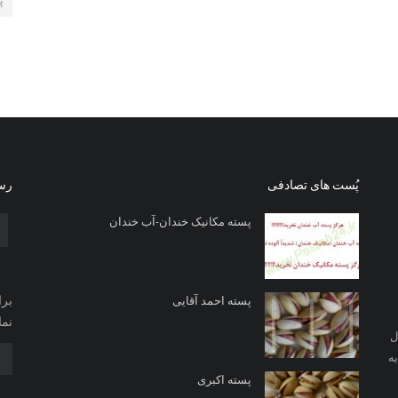
پ
پُست های تصادفی
رسا
پسته مکانیک خندان-آب خندان
برا
پسته احمد آقایی
نما
ل
ه
پسته اکبری