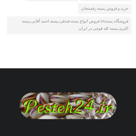
خرید و فروش پسته رفسنجان
فروشگاه پسته24 فروش انواع پسته فندقی،پسته احمد آقایی،پسته
اکبری،پسته کله قوچی در ایران