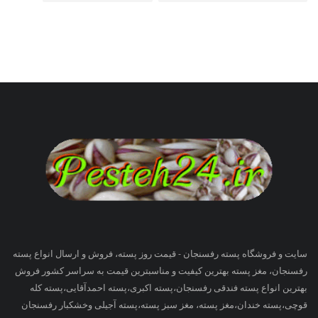
سایت و فروشگاه پسته رفسنجان - قیمت روز پسته، فروش و ارسال انواع پسته
رفسنجان، مغز پسته بهترین کیفیت و مناسبترین قیمت به سراسر کشور فروش
بهترین انواع پسته فندقی رفسنجان،پسته اکبری،پسته احمدآقایی،پسته کله
قوچی،پسته خندان،مغز پسته، مغز سبز پسته،پسته آجیلی وخشکبار رفسنجان