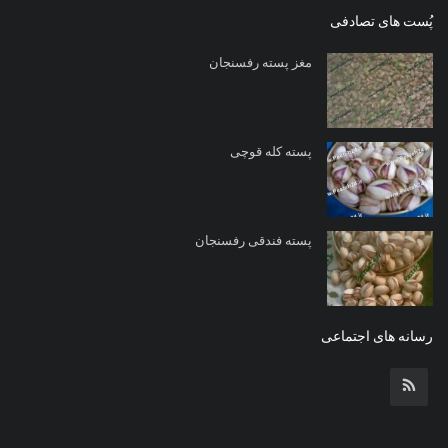
پُست های تصادفی
مغز پسته رفسنجان
پسته کله قوچی
پسته فندقی رفسنجان
رسانه های اجتماعی