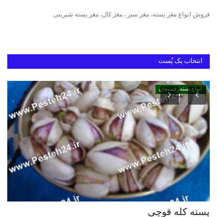
فروش انواع مغز پسته، مغز سبز ، مغز کال، مغز پسته شیرینی
دانستنیهای پـسـتـه رفسنجان
بهترین پسته ایران
انتخاب یک پُست
انواع پسته رفسنجان
پسته کله قوچی
پس