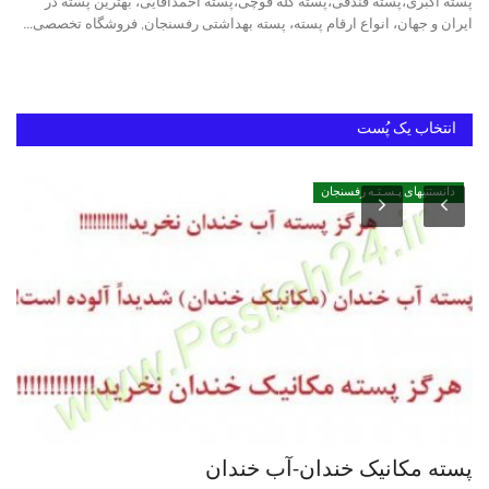
پسته اکبری،پسته فندقی،پسته کله قوچی،پسته احمدآقایی، بهترین پسته در
ایران و جهان، انواع ارقام پسته، پسته بهداشتی رفسنجان, فروشگاه تخصصی...
خرید پسته رفسنجان
بهترین پسته ایران
انتخاب یک پُست
دانستنیهای پـسـتـه رفسنجان
پسته مکانیک خندان-آب خندان
خر