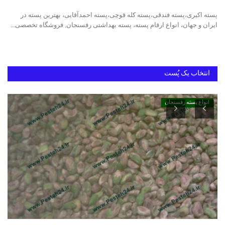
پسته اکبری،پسته فندقی،پسته کله قوچی،پسته احمدآقایی، بهترین پسته در
دانستنیهای پـسـتـه رفسنجان
ایران و جهان، انواع ارقام پسته، پسته بهداشتی رفسنجان, فروشگاه تخصصی...
بهترین پسته ایران
انتخاب یک پُست
انواع پسته رفسنجان