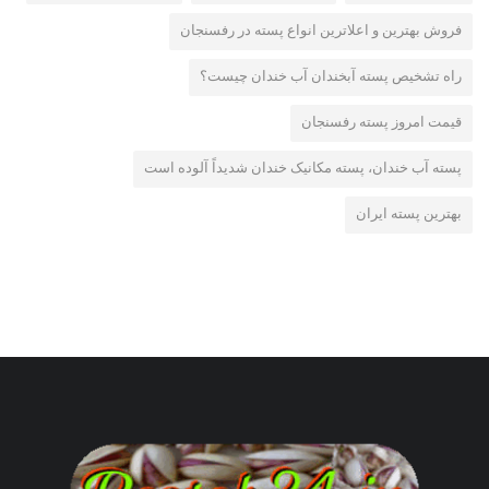
فروش بهترین و اعلاترین انواع پسته در رفسنجان
راه تشخیص پسته آبخندان آب خندان چیست؟
قیمت امروز پسته رفسنجان
پسته آب خندان، پسته مکانیک خندان شدیداً آلوده است
بهترین پسته ایران