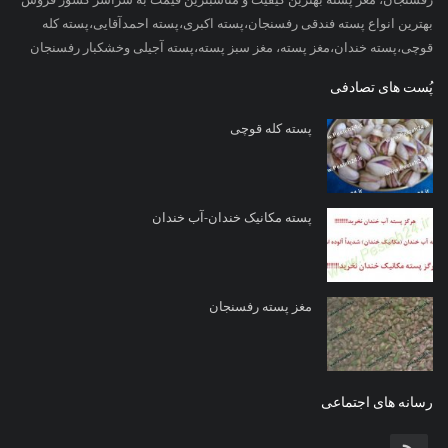
رفسنجان، مغز پسته بهترین کیفیت و مناسبترین قیمت به سراسر کشور فروش
بهترین انواع پسته فندقی رفسنجان،پسته اکبری،پسته احمدآقایی،پسته کله
قوچی،پسته خندان،مغز پسته، مغز سبز پسته،پسته آجیلی وخشکبار رفسنجان
پُست های تصادفی
پسته کله قوچی
پسته مکانیک خندان-آب خندان
مغز پسته رفسنجان
رسانه های اجتماعی