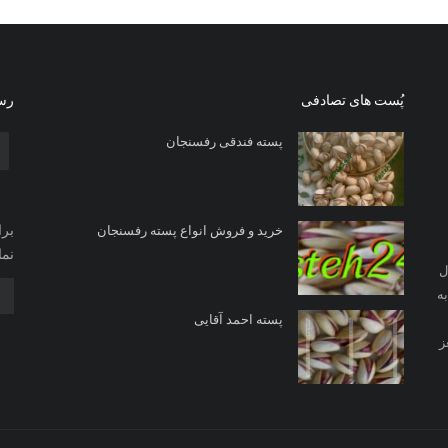
پُست های تصادفی
رسا
پسته فندقی رفسنجان
برا
خرید و فروش انواع پسته رفسنجان
نما
ل
ه
پسته احمد آقایی
ز