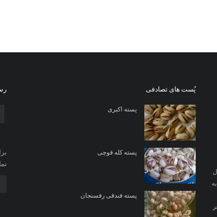
پُست های تصادفی
رسا
پسته اکبری
برا
پسته کله قوچی
نما
ل
ه
پسته فندقی رفسنجان
ز