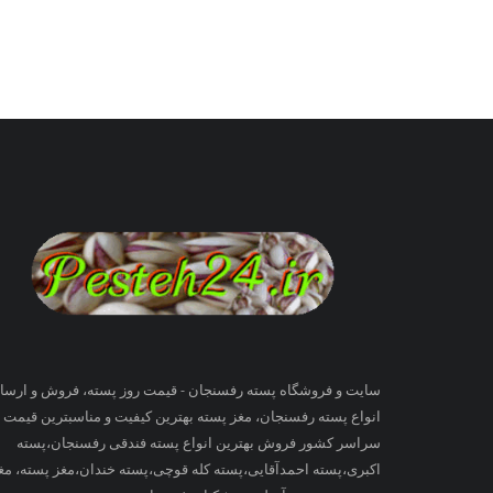
سایت و فروشگاه پسته رفسنجان - قیمت روز پسته، فروش و ارسا
انواع پسته رفسنجان، مغز پسته بهترین کیفیت و مناسبترین قیمت ب
سراسر کشور فروش بهترین انواع پسته فندقی رفسنجان،پسته
اکبری،پسته احمدآقایی،پسته کله قوچی،پسته خندان،مغز پسته، مغ