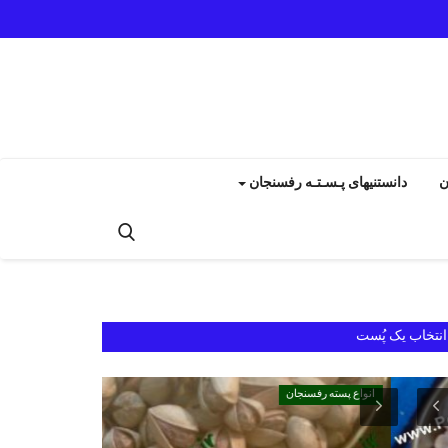
ن
دانستنیهای پـسـتـه رفسنجان
انتخاب یک پُست
انواع پسته رفسنجان
انواع پسته رفسنجان