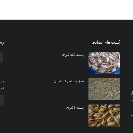
پُست های تصادفی
رسا
پسته کله قوچی
برا
مغز پسته رفسنجان
نما
ل
ه
پسته اکبری
ز