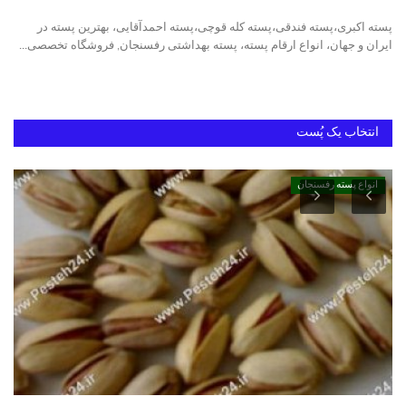
پسته اکبری،پسته فندقی،پسته کله قوچی،پسته احمدآقایی، بهترین پسته در
خرید پسته رفسنجان
ایران و جهان، انواع ارقام پسته، پسته بهداشتی رفسنجان, فروشگاه تخصصی...
بهترین پسته ایران
انتخاب یک پُست
انواع پسته رفسنجان