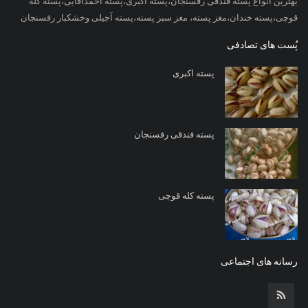
بهترین انواع پسته فندقی رفسنجان،پسته اکبری،پسته احمدآقایی،پسته کله
قوچی،پسته خندان،مغز پسته، مغز سبز پسته،پسته آجیلی وخشکبار رفسنجان
پُست های تصادفی
پسته اکبری
پسته فندقی رفسنجان
پسته کله قوچی
رسانه های اجتماعی