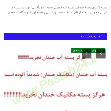
پسته اکبری،پسته فندقی،پسته کله قوچی،پسته احمدآقایی، بهترین پسته در
دانستنیهای پـسـتـه رفسنجان
ایران و جهان، انواع ارقام پسته، پسته بهداشتی رفسنجان, فروشگاه تخصصی...
بهترین پسته ایران
انتخاب یک پُست
دانستنیهای پـسـتـه رفسنجان