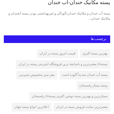
پسته مکانیک خندان-آب خندان
پس
پسته آب خندان و مکانیک خندان،آلودگی و غیربهداشتی بودن پسته آبخندان و
پست
مکانیک خندان،...
پست
برچسب ها
بهترین پسته اکبری
قیمت امروز پسته در ایران
پسته24 معتبرترین و باسابقه ترین فروشگاه اینترنتی پسته در ایران
پسته آب خندان شدیداً آلوده است
مغز سبز مخصوص شیرینی
پسته ممتاز رفسنجان
ممتازترین و بهترین پسته توچین اکبری پسته24 رفسنجان
معتبرترین سایت فروش پسته در ایران
اعلاترین انواع پسته جهان