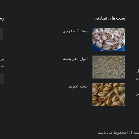
پُست های تصادفی
رسا
پسته کله قوچی
برا
انواع مغز پسته
نما
ل
ه
پسته اکبری
ز
باشد