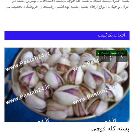
پسته اکبری،پسته فندقی،پسته کله قوچی،پسته احمدآقایی، بهترین پسته در
ایران و جهان، انواع ارقام پسته، پسته بهداشتی رفسنجان, فروشگاه تخصصی...
دانستنیهای پـسـتـه رفسنجان
بهترین پسته ایران
انتخاب یک پُست
انواع پسته رفسنجان
پسته کله قوچی
خر