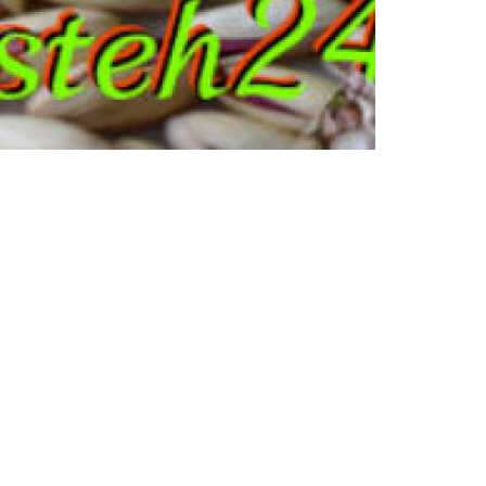
خرید و فروش انواع پسته رفسنجان
پسته اکبری،پسته فندقی،پسته کله قوچی،پسته احمدآقا
پسته در ایران و جهان،...