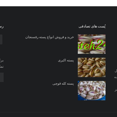
پُست های تصادفی
رسا
خرید و فروش انواع پسته رفسنجان
برا
پسته اکبری
نما
ل
ه
پسته کله قوچی
ز