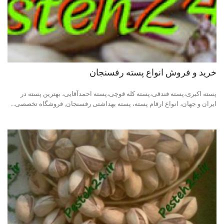
خرید و فروش انواع پسته رفسنجان
پسته اکبری،پسته فندقی،پسته کله قوچی،پسته احمدآقایی، بهترین پسته در
ایران و جهان، انواع ارقام پسته، پسته بهداشتی رفسنجان, فروشگاه تخصصی...