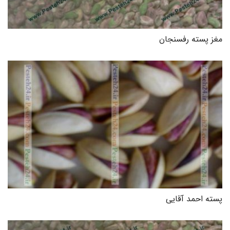
مغز پسته رفسنجان
پسته احمد آقایی