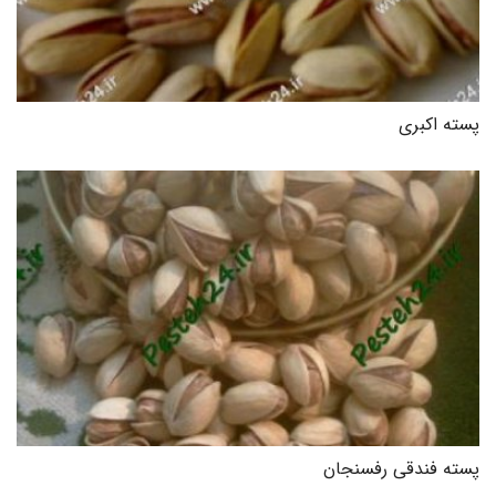
پسته اکبری
پسته فندقی رفسنجان